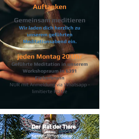
Auftanken
Gemeinsam meditieren
Wir laden dich herzlich zu
unserem geführten
Meditationsabend ein.
jeden Mont
ag 20 Uhr
Geführte Meditation in unserem
Workshopraum in 6391
Fieberbrunn
NUR mit Anmeldung via Whatsapp -
limitierte Plätze
Der Rat der Tiere
Kennenlernen deiner