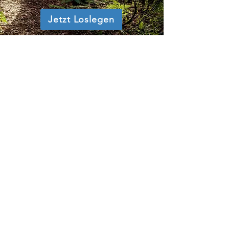
Jetzt Loslegen
Hannes, Innsbruck - A
“Super Ausbildungen und Kurse! Georg
hat viel Einfühlungsvermögen und konnte
mir schon öfters einzigartig weiterhelfen!"
Evelyn, Brixen - ITA
"Ich kann Georg nur empfehlen, seine Art zu
vermitteln ist super, durfte megaviel von ihm
lernen, gerne immer wieder :)"