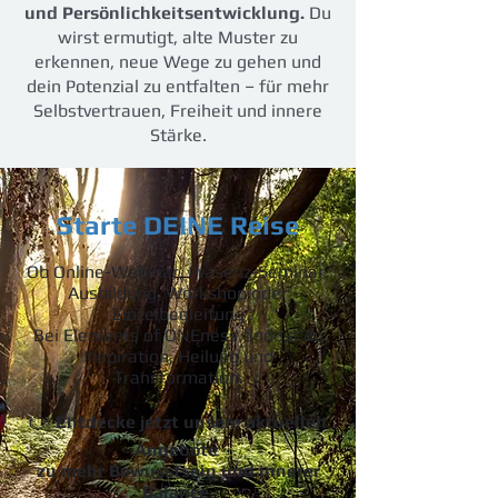
und Persönlichkeitsentwicklung.
Du
wirst ermutigt, alte Muster zu
erkennen, neue Wege zu gehen und
dein Potenzial zu entfalten – für mehr
Selbstvertrauen, Freiheit und innere
Stärke.
Starte DEINE Reise
Ob Online-Webinar, Präsenz-Seminar,
Ausbildung, Workshop oder
Einzelbegleitung
Bei Elements of ONEness findest du
Inspiration, Heilung und
Transformation.
👉
Entdecke jetzt unsere aktuellen
Angebote
zu mehr Bewusstsein und innerer
Balance.