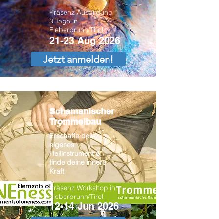
Präsenz Ausbildung
3 Tage in
Fieberbrunn/Tirol
21-23 Aug 2026
Jetzt anmelden!
Schamanischer
Trommelbau
Erschaffe dein
eigenes
Heilinstrument &
finde deine innere
Kraft
Präsenz Workshop in
Fieberbrunn/Tirol
12-14 Jun 2026