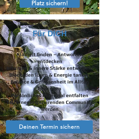
Platz sichern!
Für DICH
Klarheit finden – Antworten
entdecken
Intuition & innere Stärke entwickeln
Blockaden lösen & Energie tanken
Balance & Gelassenheit im Alltag
gewinnen
Persönliches Potenzial entfalten
Teil einer inspirierenden Community
werden
Deinen Termin sichern