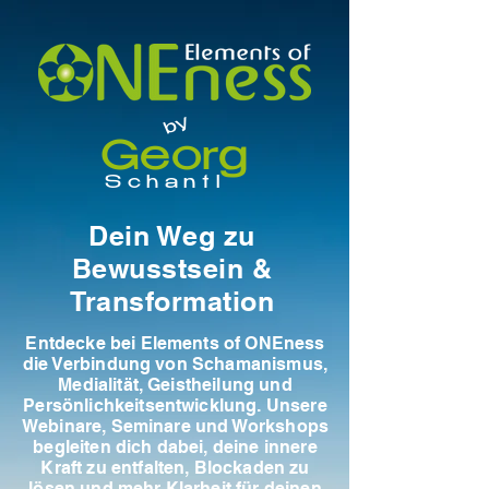
by
Georg
Schantl
Dein Weg zu
Bewusstsein &
Transformation
Entdecke bei Elements of ONEness
die Verbindung von Schamanismus,
Medialität, Geistheilung und
Persönlichkeitsentwicklung. Unsere
Webinare, Seminare und Workshops
begleiten dich dabei, deine innere
Kraft zu entfalten, Blockaden zu
lösen und mehr Klarheit für deinen