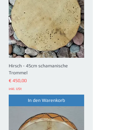
Hirsch - 45cm schamanische
Trommel
Preis
€ 450,00
inkl. USt
In den Warenkorb