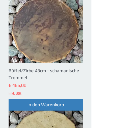
Büffel/Zirbe 43cm - schamanische
Trommel
Preis
€ 465,00
inkl. USt
In den Warenkorb