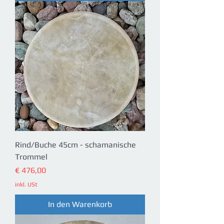
Rind/Buche 45cm - schamanische
Trommel
Preis
€ 476,00
inkl. USt
In den Warenkorb