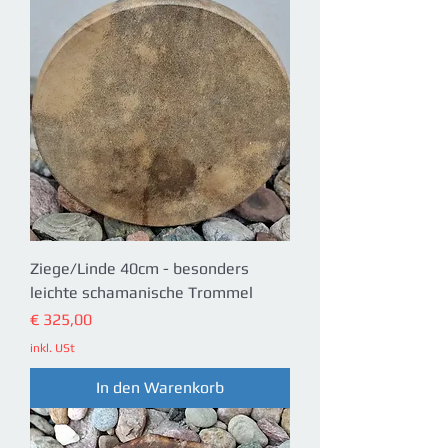
Ziege/Linde 40cm - besonders
leichte schamanische Trommel
Preis
€ 325,00
inkl. USt
In den Warenkorb