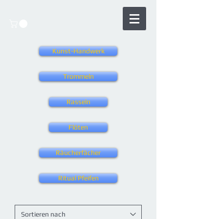
Kunst-Handwerk
Trommeln
Rasseln
Flöten
Räucherfächer
Ritual Pfeifen