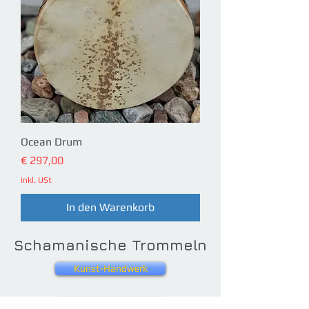
Ocean Drum
Preis
€ 297,00
inkl. USt
In den Warenkorb
Schamanische Trommeln
Kunst-Handwerk
Trommeln