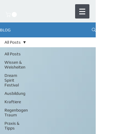
BLOG
All Posts
All Posts
Wissen &
Weisheiten
Dream
Spirit
Festival
Ausbildung
Kraftiere
Regenbogen
Traum
Praxis &
Tipps