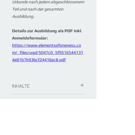
Urkunde nach jedem abgeschlossenem
Teil und nach der gesamten
Ausbildung.
Details zur Ausbildung als PDF inkl.
Anmeldeformular:
https://www.elementsofoneness.co
m/_files/ugd/5047c0_5f9516544131
4e81b7b93bcf24416ec8.pdf
INHALTE
5 Module
a 2,5 Tage + 6 Tage
ANMELDUNG &
Visionssuche
ORGANISATORISCHES
= 18,5 Ausbildungstage
Zwischen den Modulen ist ca. 1-2
Die
Anmeldung
zum Lehrgang erfolgt
Monate Pause, um das Erlernte
mit Bezahlung UND in
anzuwenden und zu integrieren.
schriftlicher Form
durch Zusendung