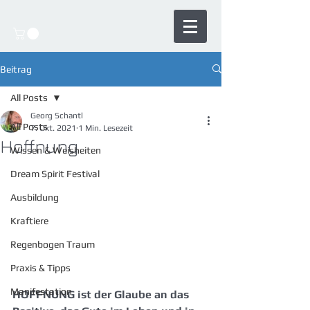
Beitrag
All Posts
Georg Schantl
All Posts
7. Okt. 2021
1 Min. Lesezeit
Hoffnung
Wissen & Weisheiten
Dream Spirit Festival
Ausbildung
Kraftiere
Regenbogen Traum
Praxis & Tipps
Manifestation
HOFFNUNG ist der Glaube an das 