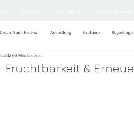
dung
Workshops
Behandlungen
Kunst-Handwerk
Dream Spirit Festival
Ausbildung
Kraftiere
Regenboge
pr. 2023
3 Min. Lesezeit
Visionen
Jahreskreis
 Fruchtbarkeit & Erneu