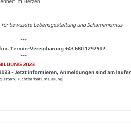
denheit im Herzen
n für bewusste Lebensgestaltung und Schamanismus
                                                           ***
lefon. Termin-Vereinbarung +43 680 1292502
                                                           ***
BILDUNG 2023
2023 - Jetzt informieren, Anmeldungen sind am laufen
g
Ostern
Fruchtbarkeit
Erneuerung