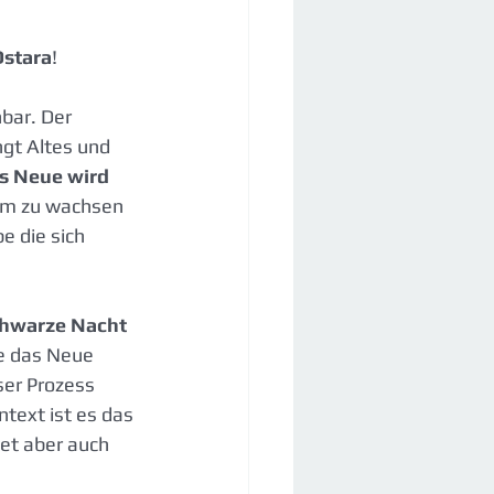
Ostara
!
hbar. Der 
gt Altes und 
s Neue wird 
m zu wachsen 
e die sich 
chwarze Nacht 
ie das Neue 
er Prozess 
text ist es das 
tet aber auch 