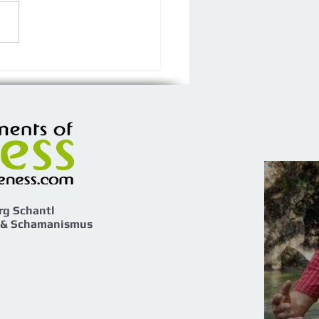
k in die Tiefe - SAMHAIN
ovember
rg Schantl
 & Schamanismus