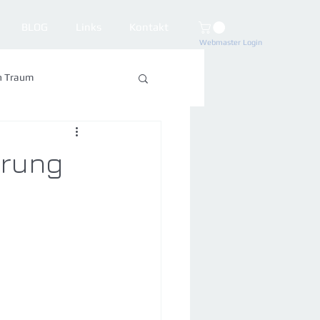
BLOG
Links
Kontakt
Webmaster Login
n Traum
erung