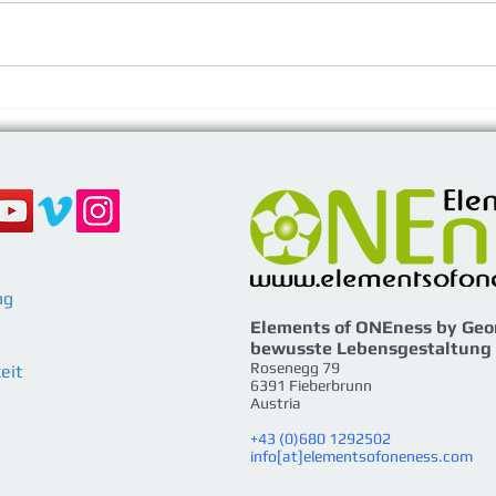
Das Licht wird neu geboren
Blic
- YULE - Wintersonnwend
- N
ng
Elements of ONEness by Geo
bewusste Lebensgestaltung
Rosenegg 79
eit
6391 Fieberbrunn
Austria
+43 (0)680 1292502
info[at]elementsofoneness.com