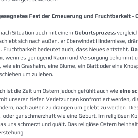
gesegnetes Fest der Erneuerung und Fruchtbarkeit - 
 nach Situation auch mit einem 
Geburtsprozess
 vergleic
chiebt sich nach außen, er überwindet Hindernisse, drän
. Fruchtbarkeit bedeutet auch, dass Neues entsteht. 
Da
en
, wenn es genügend Raum und Versorgung bekommt u
, wie ein Grashalm, eine Blume, ein Blatt oder eine Knosp
schieben um zu leben.
h ist die Zeit um Ostern jedoch gefühlt auch wie 
eine s
r mit unseren tiefen Verletzungen konfrontiert werden, d
ndern, nach außen zu drängen um gelebt zu werden. Dies
, oder gar schmerzhaft wie eine Geburt. Im religiösen Kon
das uns schmerzt und quält. Das religiöse Ostern beinhal
erstehung.