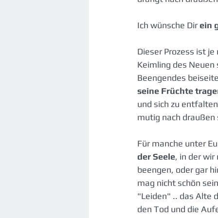
Ich wünsche Dir 
ein 
Dieser Prozess ist je
Keimling des Neuen s
Beengendes beiseite
seine Früchte trag
und sich zu entfalten
mutig nach draußen 
Für manche unter Euc
der Seele
, in der wi
beengen, oder gar hi
mag nicht schön sein
"Leiden" .. das Alte 
den Tod und die Auf