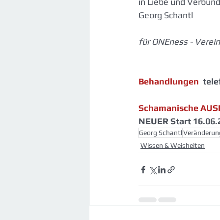
in Liebe und Verbun
Georg Schantl
für ONEness - Verei
Behandlungen
  te
Schamanische AUS
NEUER Start 16.06.
Georg Schantl
Veränderun
Wissen & Weisheiten