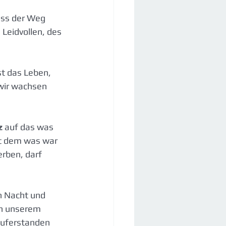
ass der Weg 
 Leidvollen, des 
st das Leben, 
wir wachsen 
z
 auf das was 
t dem was war 
erben, darf 
n Nacht und 
in unserem 
auferstanden 