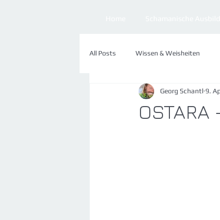
Home
Schamanische Ausbil
All Posts
Wissen & Weisheiten
Georg Schantl
9. A
Praxis & Tipps
Manifestation
OSTARA -