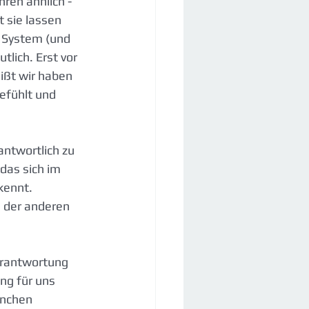
ren ähnlich - 
 sie lassen 
 System (und 
lich. Erst vor 
ißt wir haben 
efühlt und 
antwortlich zu 
das sich im 
kennt.
 der anderen 
Verantwortung 
ng für uns 
nchen 