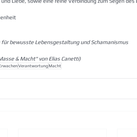
t und Liebe, sowie eine reine Verbindung zum Segen des
denheit
n für bewusste Lebensgestaltung und Schamanismus
asse & Macht" von Elias Canetti)
Erwachen
Verantwortung
Macht