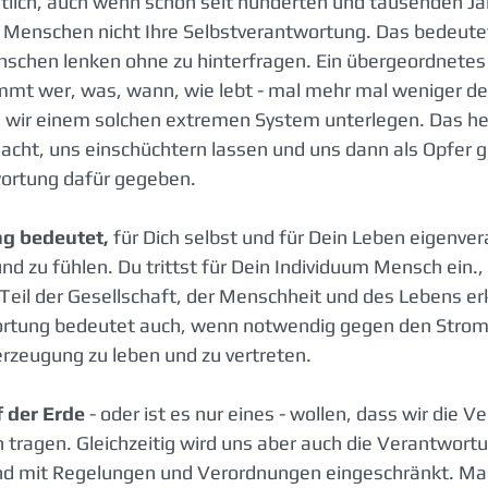
ich, auch wenn schon seit hunderten und tausenden Jah
 Menschen nicht Ihre Selbstverantwortung. Das bedeutet
nschen lenken ohne zu hinterfragen. Ein übergeordnetes
immt wer, was, wann, wie lebt - mal mehr mal weniger deut
d wir einem solchen extremen System unterlegen. Das he
acht, uns einschüchtern lassen und uns dann als Opfer g
ortung dafür gegeben.
g bedeutet,
 für Dich selbst und für Dein Leben eigenver
d zu fühlen. Du trittst für Dein Individuum Mensch ein., 
n Teil der Gesellschaft, der Menschheit und des Lebens er
rtung bedeutet auch, wenn notwendig gegen den Strom
erzeugung zu leben und zu vertreten. 
 der Erde
 - oder ist es nur eines - wollen, dass wir die 
tragen. Gleichzeitig wird uns aber auch die Verantwortu
d mit Regelungen und Verordnungen eingeschränkt. Ma