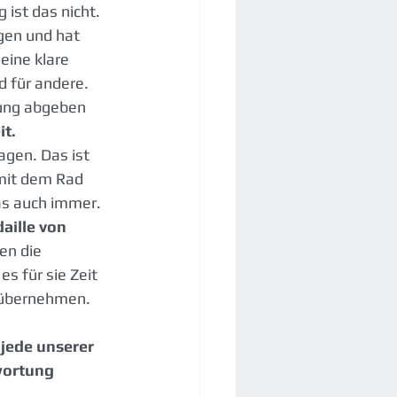
ist das nicht. 
gen und hat 
eine klare 
 für andere. 
tung abgeben 
it.
agen. Das ist 
mit dem Rad 
as auch immer.  
aille von 
en die 
s für sie Zeit 
u übernehmen.
jede unserer 
wortung 