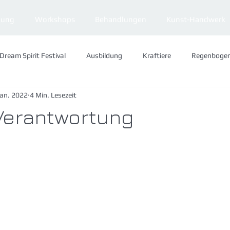
dung
Workshops
Behandlungen
Kunst-Handwerk
Dream Spirit Festival
Ausbildung
Kraftiere
Regenboge
Jan. 2022
4 Min. Lesezeit
Visionen
Jahreskreis
Verantwortung