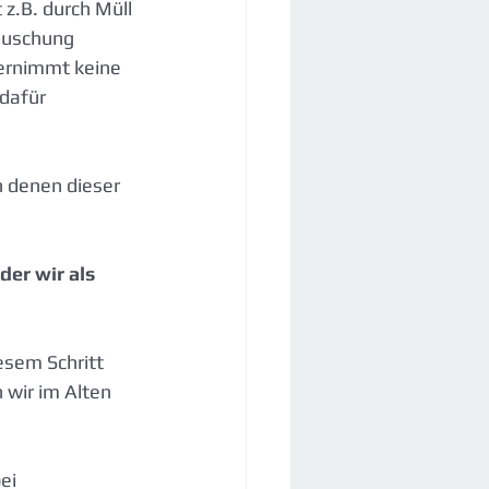
.B. durch Müll 
äuschung 
ernimmt keine 
dafür 
 denen dieser 
er wir als 
sem Schritt 
 wir im Alten 
ei 