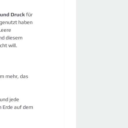
 und Druck
 für 
 genutzt haben 
Leere 
nd diesem 
ht will. 
em mehr, das 
und jede 
n Erde auf dem 