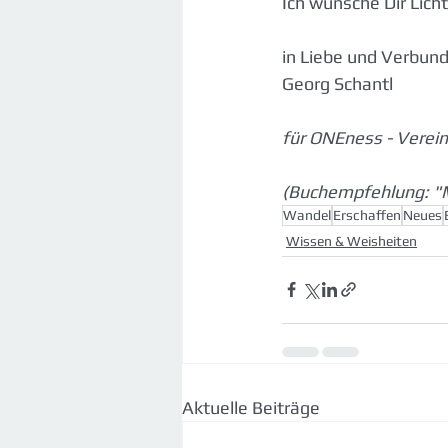
Ich wünsche Dir Lich
in Liebe und Verbun
Georg Schantl
für ONEness - Verei
(Buchempfehlung: "M
Wandel
Erschaffen
Neues
Wissen & Weisheiten
Aktuelle Beiträge