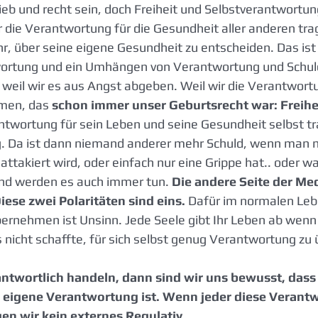
b und recht sein, doch Freiheit und Selbstverantwortung 
 die Verantwortung für die Gesundheit aller anderen tra
r, über seine eigene Gesundheit zu entscheiden. Das ist 
rtung und ein Umhängen von Verantwortung und Schuld
, weil wir es aus Angst abgeben. Weil wir die Verantwor
en, das 
schon immer unser Geburtsrecht war: Freihe
antwortung für sein Leben und seine Gesundheit selbst tr
. Da ist dann niemand anderer mehr Schuld, wenn man 
 attakiert wird, oder einfach nur eine Grippe hat.. oder w
d werden es auch immer tun. 
Die andere Seite der Med
iese zwei Polaritäten sind eins.
 Dafür im normalen Leb
rnehmen ist Unsinn. Jede Seele gibt Ihr Leben ab wenn e
es nicht schaffte, für sich selbst genug Verantwortung z
twortlich handeln, dann sind wir uns bewusst, dass 
eigene Verantwortung ist. Wenn jeder diese Verant
n wir kein externes Regulativ.