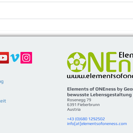
Das Licht wird neu geboren
Blic
- YULE - Wintersonnwend
- N
ng
Elements of ONEness by Geo
bewusste Lebensgestaltung
Rosenegg 79
eit
6391 Fieberbrunn
Austria
+43 (0)680 1292502
info[at]elementsofoneness.com