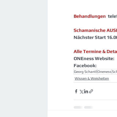
Behandlungen
  te
Schamanische AUS
Nächster Start 16.0
Alle Termine & Deta
ONEness Website:  
Facebook:    
Georg Schantl
Oneness
Sc
Wissen & Weisheiten