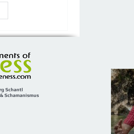
k in die Tiefe - SAMHAIN
ovember
rg Schantl
 & Schamanismus