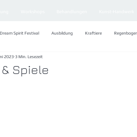
dung
Workshops
Behandlungen
Kunst-Handwerk
Dream Spirit Festival
Ausbildung
Kraftiere
Regenboge
uni 2023
3 Min. Lesezeit
Visionen
Jahreskreis
 & Spiele