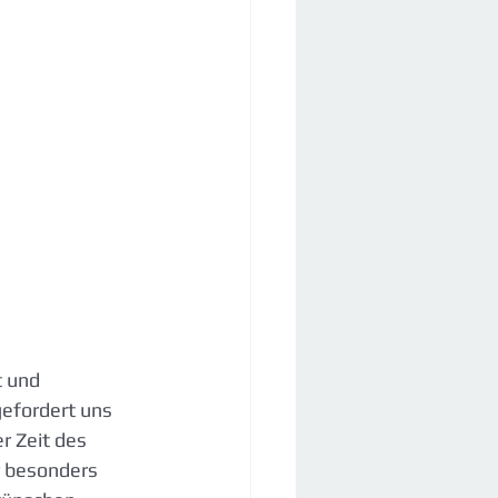
t und 
gefordert uns 
r Zeit des 
r besonders 