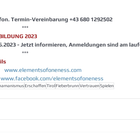
lefon. Termin-Vereinbarung +43 680 1292502
                                                           ***
BILDUNG 2023
6.2023 - Jetzt informieren, Anmeldungen sind am lauf
                                                           ***
ils
 
www.elementsofoneness.com
www.facebook.com/elementsofoneness
hamanismus
Erschaffen
Tirol
Fieberbrunn
Vertrauen
Spielen