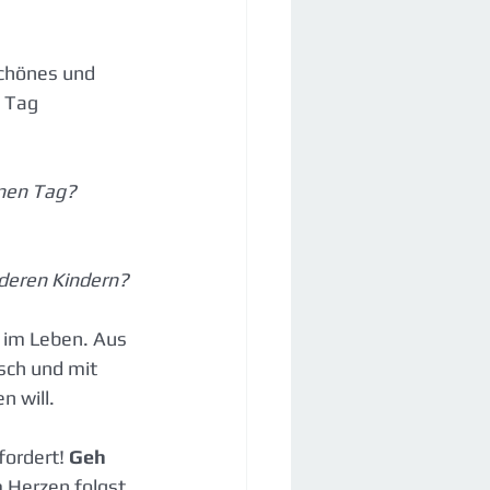
chönes und 
 Tag 
nen Tag?
nderen Kindern?
 im Leben. Aus 
sch und mit 
n will.
ordert! 
Geh 
Herzen folgst, 