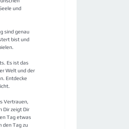
 wünschen 
Seele und 
g sind genau 
tert bist und 
ielen. 
s. Es ist das 
er Welt und der 
en. Entdecke 
cht. 
s Vertrauen, 
 Dir zeigt Dir 
den Tag etwas 
n den Tag zu 