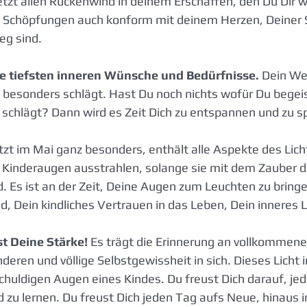
 jetzt allen Rückenwind in deinem Erschaffen, den Du Dir
e Schöpfungen auch konform mit deinem Herzen, Deiner 
g sind.
e tiefsten inneren Wünsche und Bedürfnisse.
 Dein We
 besonders schlägt. Hast Du noch nichts wofür Du begeis
schlägt? Dann wird es Zeit Dich zu entspannen und zu sp
zt im Mai ganz besonders, enthält alle Aspekte des Licht
h Kinderaugen ausstrahlen, solange sie mit dem Zauber d
. Es ist an der Zeit, Deine Augen zum Leuchten zu bring
, Dein kindliches Vertrauen in das Leben, Dein inneres Li
st Deine Stärke!
 Es trägt die Erinnerung an vollkommene
deren und völlige Selbstgewissheit in sich. Dieses Licht in
chuldigen Augen eines Kindes. Du freust Dich darauf, je
 zu lernen. Du freust Dich jeden Tag aufs Neue, hinaus i